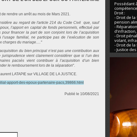
Possédant à 
compétences
Droit :
 de rendre un arrêt au mois de Mars 2021.
- Droit de la
pension ali
sidère au regard de l'article 214 du Code Civil que, sauf
- Réparation
poux, l’apport en capital de fonds personnels, effectué par
d'infraction
our financer la part de son conjoint lors de l’acquisition
- Droit pénal
à l’usage familial, ne participe pas de l’exécution de son
volant, infr
x charges du mariage....."
- Droit de la
- Justice de
acquisition du bien principal n’est pas une contribution aux
 jurisprudence vient clairement considérer que si l’un des
aires pacsés vient contribuer à l’acquisition d’un bien
ander le remboursement lors de la séparation
".
rère Laurent LATAPIE sur VILLAGE DE LA JUSTICE.
milial-apport-des-epoux-partenaire-pacs,39866.html
Publié le 10/08/2021