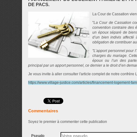
DE PACS.
La Cour de Cassation vient
"
La Cour de Cassation con
convention contraire des é
un époux séparé de biens p
d’un bien indivis affecté 
obligation de contribuer au
"L’apport personnel pour l’
charges du mariage. Cette
époux ou l’un des parten
principal par un apport personnel, ce dernier a le droit d’en dem
Je vous invite à aller consulter l'article complet de notre conf
https://www.village-justice.com/articles/financement-logement-fa
Commentaires
Soyez le premier à commenter cette publication
Pseudo