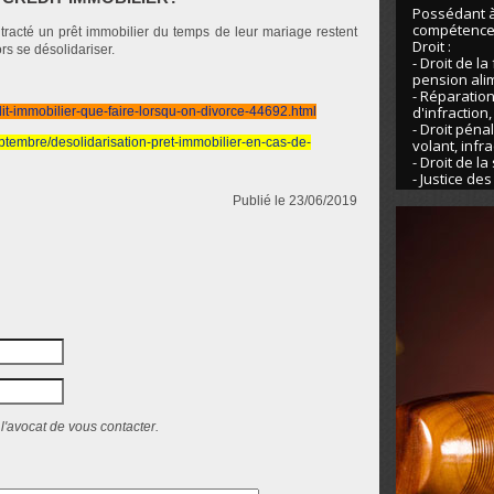
Possédant à 
compétences
racté un prêt immobilier du temps de leur mariage restent
Droit :
lors se désolidariser.
- Droit de la
pension ali
- Réparation
d'infraction
it-immobilier-que-faire-lorsqu-on-divorce-44692.html
- Droit pénal
eptembre/desolidarisation-pret-immobilier-en-cas-de-
volant, infr
- Droit de la
- Justice de
Publié le 23/06/2019
l'avocat de vous contacter.