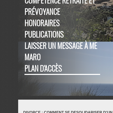
COMPÉTENCE RETRAITE ET
PRÉVOYANCE
HONORAIRES
PUBLICATIONS
LAISSER UN MESSAGE À ME
MARO
PLAN D'ACCÈS
DIVORCE : COMMENT SE DESOLIDARISER D'UN